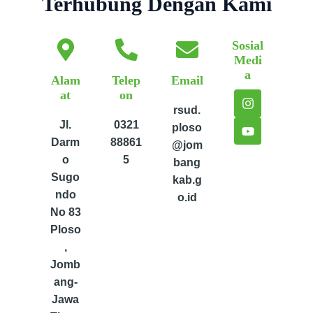
Terhubung Dengan Kami
Sosial
Medi
a
Alam
Telep
Email
at
on
I
Y
n
o
rsud.
s
u
Jl.
0321
ploso
t
t
Darm
88861
a
u
@jom
g
b
o
5
bang
r
e
Sugo
kab.g
a
ndo
m
o.id
No 83
Ploso
,
Jomb
ang-
Jawa