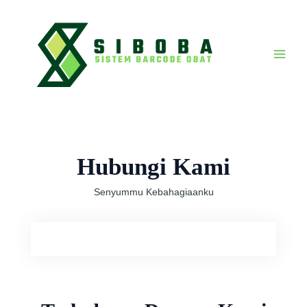
Lewati
Main
ke
Menu
konten
Hubungi Kami
Senyummu Kebahagiaanku